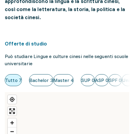
approfondiscono la lingua e la scrittura cinesi,
così come la letteratura, la storia, la politica e la
società cinesi.
Offerte di studio
Può studiare Lingue e culture cinesi nelle seguenti scuole
universitarie
Tutto
7
Bachelor
3
Master
4
SUP
0
ASP
0
SPF
0
Uni
7