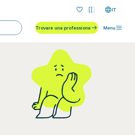
IT
Trovare una professione
Menu