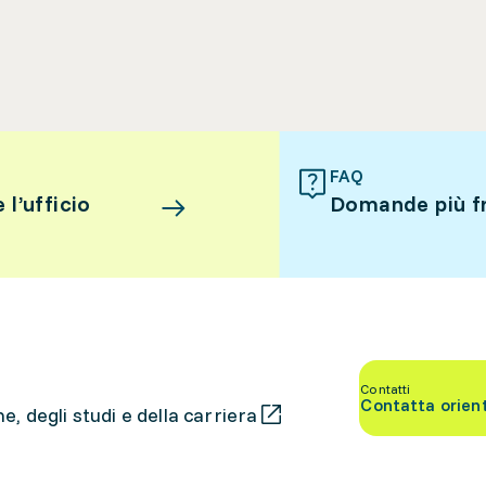
FAQ
l’ufficio
Domande più f
Contatti
Contatta orien
, degli studi e della carriera