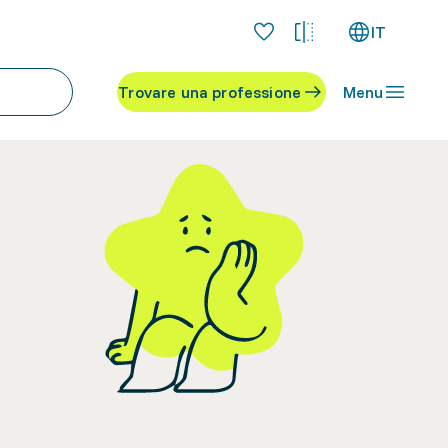
IT
Trovare una professione
Menu