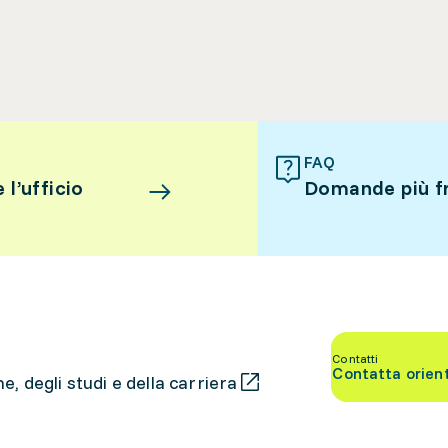
FAQ
l’ufficio
Domande più f
Contatti
Contatta orien
, degli studi e della carriera