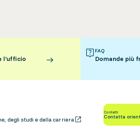
FAQ
l’ufficio
Domande più f
Contatti
Contatta orien
, degli studi e della carriera