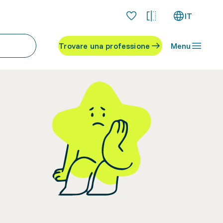
IT
Trovare una professione
Menu