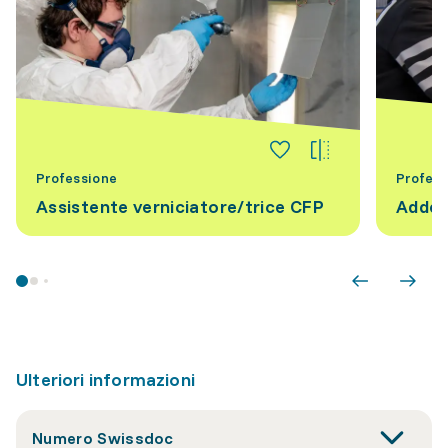
Professione
Profess
Assistente verniciatore/trice CFP
Addet
Ulteriori informazioni
Numero Swissdoc