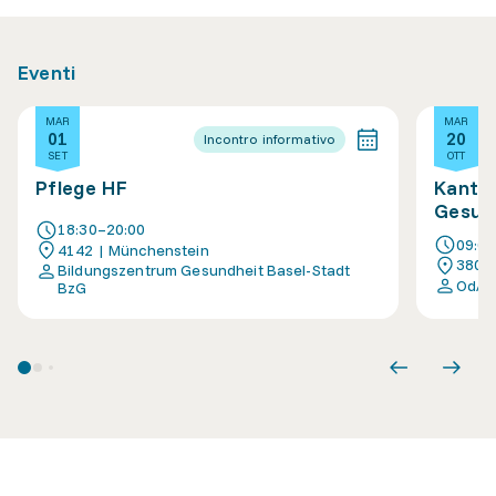
Eventi
MAR
MAR
01
20
Incontro informativo
SET
OTT
Pflege HF
Kanton
Gesun
18:30–20:00
09:0
4142 | Münchenstein
3800 
Bildungszentrum Gesundheit Basel-Stadt
OdA 
BzG