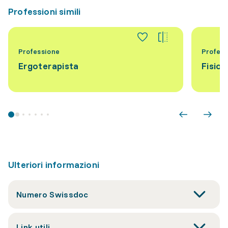
Professioni simili
Professione
Profess
Ergoterapista
Fisiot
Ulteriori informazioni
Numero Swissdoc
Link utili