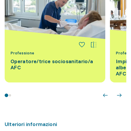
Professione
Profess
Operatore/trice sociosanitario/a
Impie
AFC
alber
AFC
Ulteriori informazioni