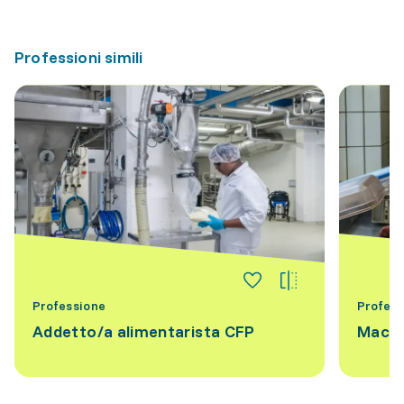
Professioni simili
Professione
Profess
Addetto/a alimentarista CFP
Macel