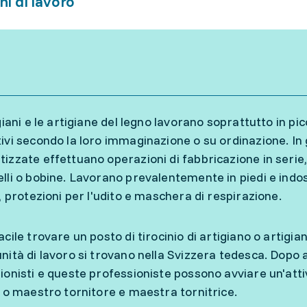
ni di lavoro
giani e le artigiane del legno lavorano soprattutto in picc
ivi secondo la loro immaginazione o su ordinazione. In
izzate effettuano operazioni di fabbricazione in serie
lli o bobine. Lavorano prevalentemente in piedi e indos
i, protezioni per l'udito e maschera di respirazione.
cile trovare un posto di tirocinio di artigiano o artigian
nità di lavoro si trovano nella Svizzera tedesca. Dopo a
ionisti e queste professioniste possono avviare un'attivi
a o maestro tornitore e maestra tornitrice.