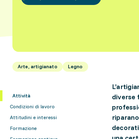
Arte, artigianato
Legno
L’artigi
Attività
diverse 
professi
Condizioni di lavoro
riparano 
Attitudini e interessi
decorativ
Formazione
una cert
Formazione continua