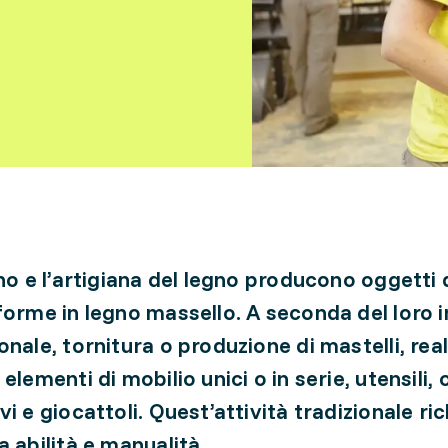
ano e l’artigiana del legno producono oggetti 
forme in legno massello. A seconda del loro i
onale, tornitura o produzione di mastelli, rea
elementi di mobilio unici o in serie, utensili,
i e giocattoli. Quest’attività tradizionale ri
a abilità e manualità.