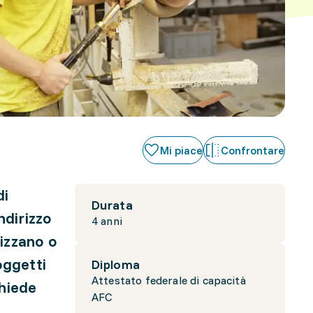
Mi piace
Confrontare
di
Durata
ndirizzo
4 anni
lizzano o
 oggetti
Diploma
Attestato federale di capacità
chiede
AFC