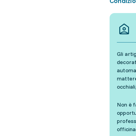
Condizio
Gli arti
decorat
automat
mattere
occhial
Non è fa
opportu
profess
officin