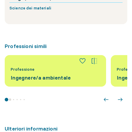
Scienze dei materiali
Professioni simili
Professione
Profess
Ingegnere/a ambientale
Ingeg
Ulteriori informazioni