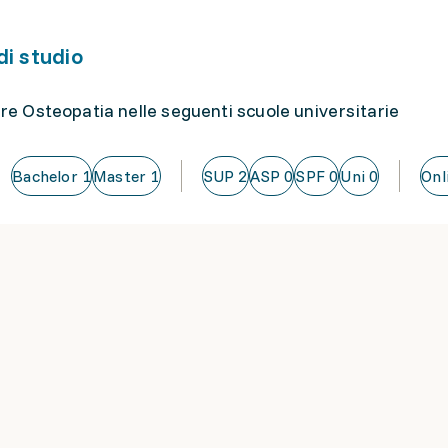
di studio
re Osteopatia nelle seguenti scuole universitarie
Bachelor
1
Master
1
SUP
2
ASP
0
SPF
0
Uni
0
Onl