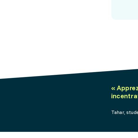
«
Apprezz
incentra
Tahar, stud