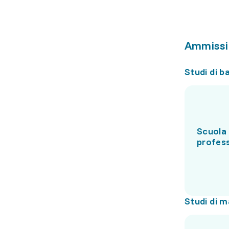
Ammissi
Studi di b
Scuola 
profes
Studi di m