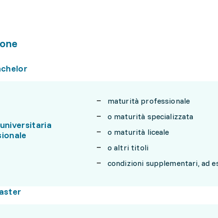
one
achelor
maturità professionale
o maturità specializzata
universitaria
o maturità liceale
sionale
o altri titoli
condizioni supplementari, ad 
aster