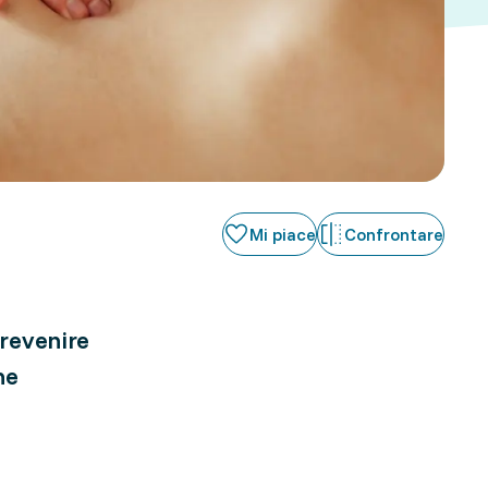
Mi piace
Confrontare
revenire
ne