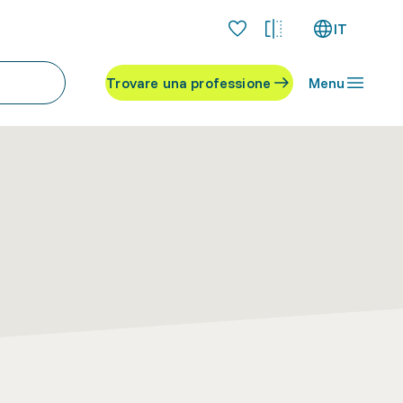
IT
Trovare una professione
Menu