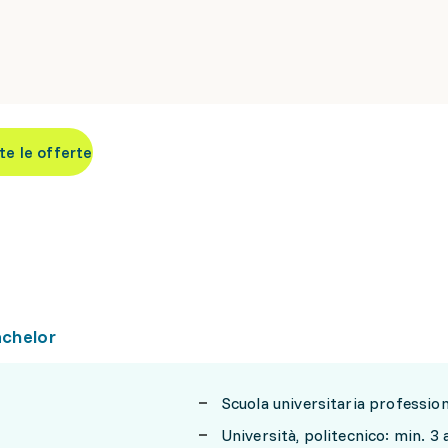
te le offerte
achelor
Scuola universitaria professio
Università, politecnico: min. 3