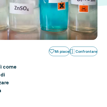
Mi piace
Confrontare
sì come
 di
zare
a