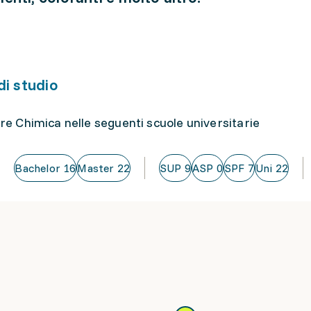
di studio
re Chimica nelle seguenti scuole universitarie
Bachelor
16
Master
22
SUP
9
ASP
0
SPF
7
Uni
22