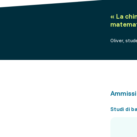
«
La chi
matemati
Oliver, stud
Ammissi
Studi di b