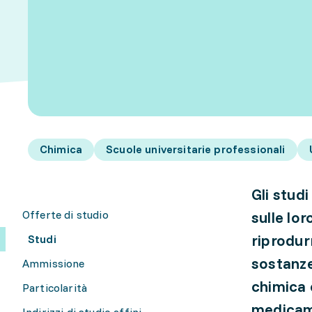
Chimica
Scuole universitarie professionali
Gli stud
Offerte di studio
sulle lor
riprodur
Studi
sostanze 
Ammissione
chimica 
Particolarità
medicame
Indirizzi di studio affini