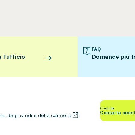
FAQ
l’ufficio
Domande più f
Contatti
Contatta orien
, degli studi e della carriera