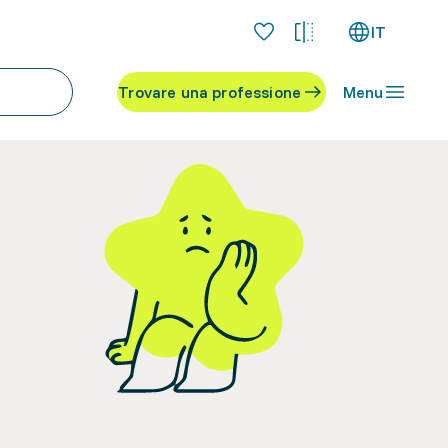
IT
Trovare una professione
Menu