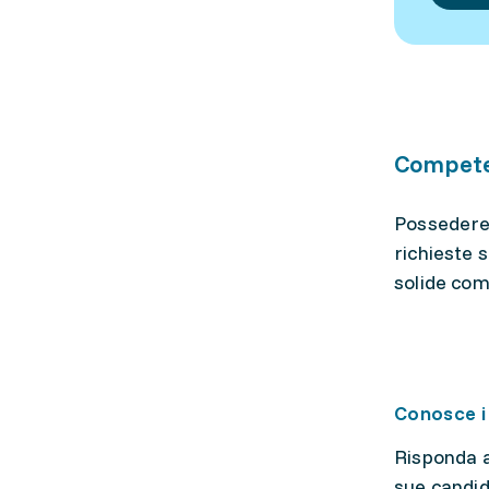
Competen
Possedere 
richieste 
solide com
Conosce i 
Risponda 
sue candid