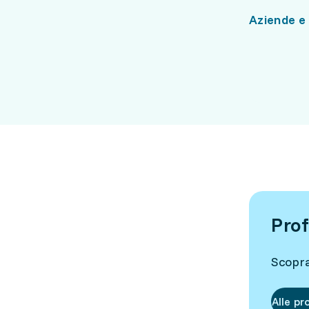
Aziende e 
Prof
Scopra 
Alle pr