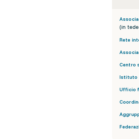
Associaz
(in ted
Rete int
Associaz
Centro s
Istituto 
Ufficio 
Coordina
Aggrup
Federazi