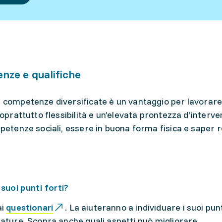
ze e qualifiche
competenze diversificate è un vantaggio per lavorare 
soprattutto flessibilità e un’elevata prontezza d’interv
petenze sociali, essere in buona forma fisica e saper re
suoi punti forti?
ai
questionari
. La aiuteranno a individuare i suoi punt
ature. Scopra anche quali aspetti può migliorare.