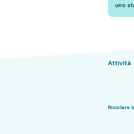
uno s
Attività
Riciclare 