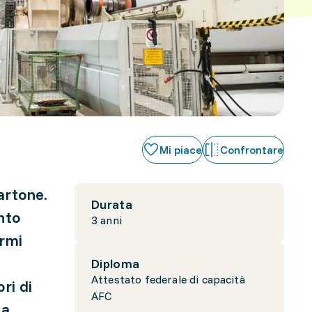
Mi piace
Confrontare
cartone.
Durata
nto
3 anni
ormi
Diploma
Attestato federale di capacità
ri di
AFC
ta