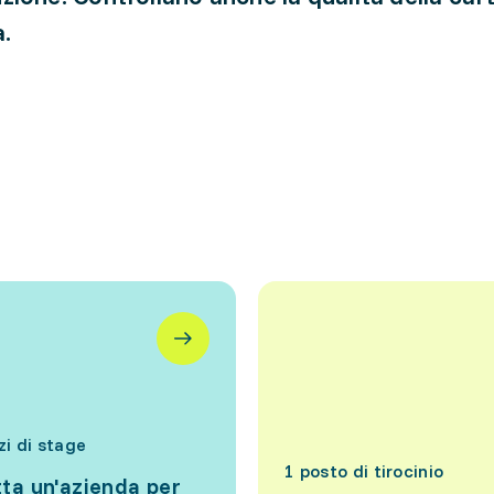
.
zzi di stage
1 posto di tirocinio
ta un'azienda per