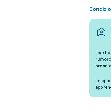
Condizio
I cartai
rumoros
organiz
Le oppo
apprend