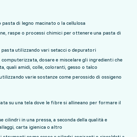
 pasta di legno macinato o la cellulosa
ine, raspe o processi chimici per ottenere una pasta di
 pasta utilizzando vari setacci o depuratori
computerizzata, dosare e miscelare gli ingredienti che
a, quali amidi, colle, coloranti, gesso o talco
a utilizzando varie sostanze come perossido di ossigeno
lata su una tela dove le fibre si allineano per formare il
e cilindri in una pressa, a seconda della qualità e
llaggi, carta igienica o altro
ri strumenti come casse e cilindri aspiranti o riscaldati a