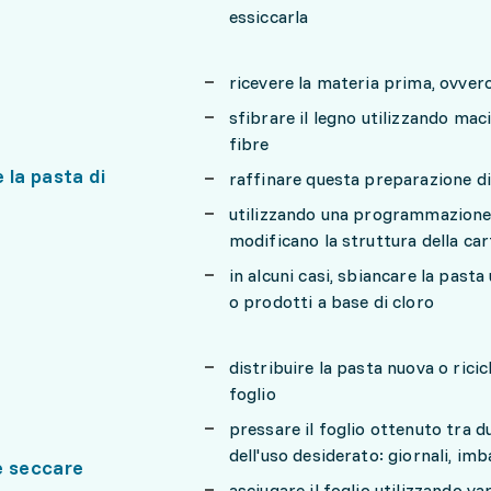
essiccarla
ricevere la materia prima, ovvero
sfibrare il legno utilizzando mac
fibre
 la pasta di
raffinare questa preparazione di
utilizzando una programmazione 
modificano la struttura della cart
in alcuni casi, sbiancare la past
o prodotti a base di cloro
distribuire la pasta nuova o ricic
foglio
pressare il foglio ottenuto tra du
dell'uso desiderato: giornali, imba
e seccare
asciugare il foglio utilizzando va