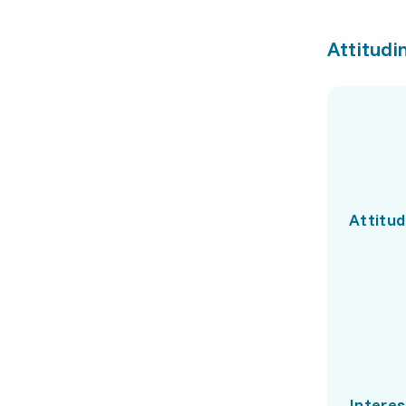
Attitudin
Attitud
Interes