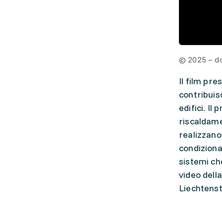
© 2025 – d
Il film pre
contribuisc
edifici. Il
riscaldamen
realizzano 
condiziona
sistemi ch
video dell
Liechtenste