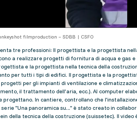
onkeyshot filmproduction – SDBB | CSFO
senta tre professioni: Il progettista e la progettista nel
ono a realizzare progetti di fornitura di acqua e gas e d
 progettista e la progettista nella tecnica della costruz
to per tutti i tipi di edifici. Il progettista e la progett
progetti per gli impianti di ventilazione e climatizzazion
mento, il trattamento dell'aria, ecc.). Al computer elabo
e progettano. In cantiere, controllano che l'installazion
a serie "Una panoramica su..." è stato creato in collabo
in della tecnica della costruzione (suissetec). Il video è