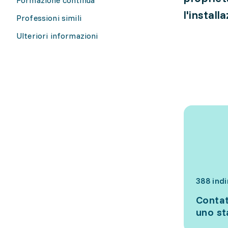
l'install
Professioni simili
Ulteriori informazioni
388 indi
Contat
uno s