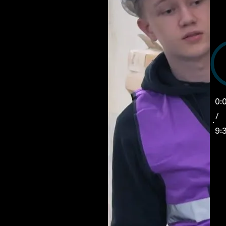
0:
/
9: