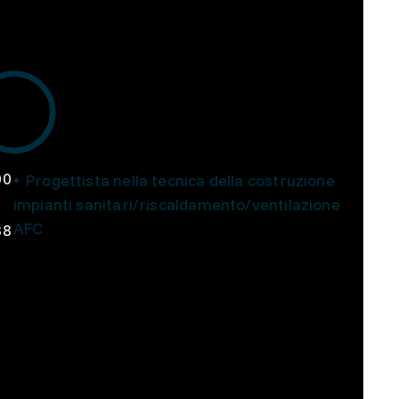
00
Progettista nella tecnica della costruzione
impianti sanitari/riscaldamento/ventilazione
AFC
38