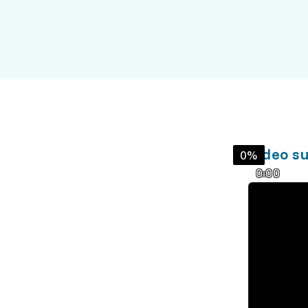
Video su
0%
0:00