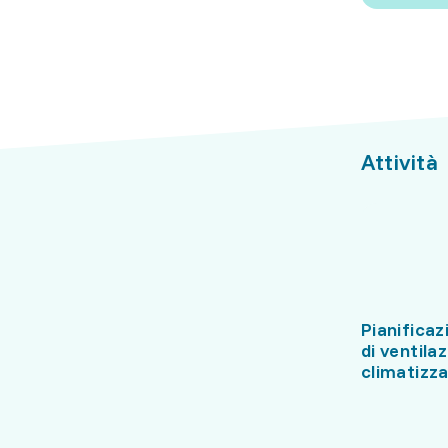
Attività
Pianificaz
di ventila
climatizz