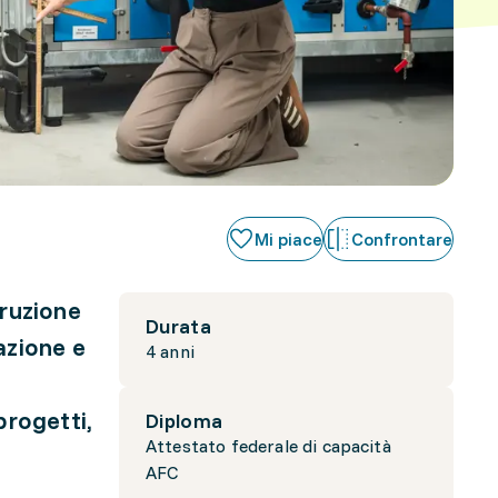
Mi piace
Confrontare
truzione
Durata
azione e
4 anni
progetti,
Diploma
Attestato federale di capacità
AFC
e