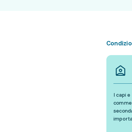
Condizio
I capi 
commerc
seconda 
importa