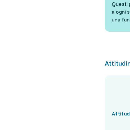
Questi 
a ogni 
una fun
Attitudin
Attitud