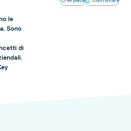
Mi piace
Confrontare
no le
nda. Sono
ncetti di
ziendali.
Key