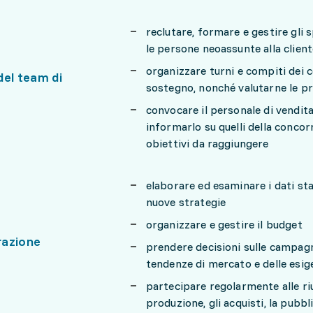
reclutare, formare e gestire gli s
le persone neoassunte alla clien
organizzare turni e compiti dei co
del team di
sostegno, nonché valutarne le p
convocare il personale di vendita
informarlo su quelli della concor
obiettivi da raggiungere
elaborare ed esaminare i dati stat
nuove strategie
organizzare e gestire il budget
razione
prendere decisioni sulle campagn
tendenze di mercato e delle esige
partecipare regolarmente alle riu
produzione, gli acquisti, la pubbli