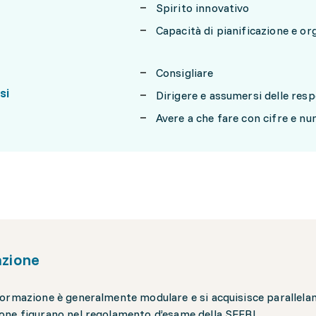
Spirito innovativo
Capacità di pianificazione e or
Consigliare
si
Dirigere e assumersi delle resp
Avere a che fare con cifre e nu
zione
ormazione è generalmente modulare e si acquisisce parallelame
ne figurano nel regolamento d’esame della SEFRI.