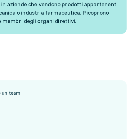
o in aziende che vendono prodotti appartenenti
canica o industria farmaceutica. Ricoprono
o membri degli organi direttivi.
re un team