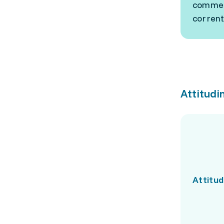
commerc
corrent
Attitudin
Attitud