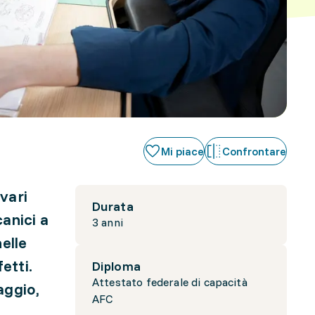
Mi piace
Confrontare
 vari
Durata
canici a
3 anni
elle
etti.
Diploma
Attestato federale di capacità
aggio,
AFC