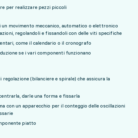
are per realizzare pezzi piccoli
i un movimento meccanico, automatico o elettronico
zioni, regolandoli e fissandoli con delle viti specifiche
tari, come il calendario o il cronografo
roduzione se i vari componenti funzionano
i regolazione (bilanciere e spirale) che assicura la
centrarla, darle una forma e fissarla
ema con un apparecchio per il conteggio delle oscillazioni
ssarie
omponente piatto