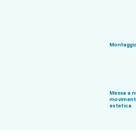
Montaggio
Messa a n
movimenti
estetica