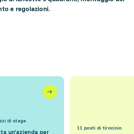
o e regolazioni.
izzi di stage
11 posti di tirocinio
ta un'azienda per