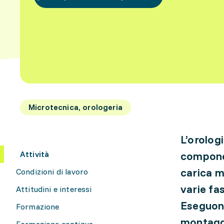
Microtecnica, orologeria
L’orolog
Attività
component
carica m
Condizioni di lavoro
varie fa
Attitudini e interessi
Eseguono
Formazione
montaggi
Formazione continua