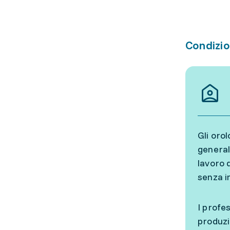
Condizio
Gli oro
general
lavoro 
senza i
I profes
produzi