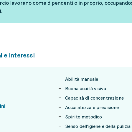
io lavorano come dipendenti o in proprio, occupandosi de
i.
i e interessi
Abilità manuale
Buona acuità visiva
Capacità di concentrazione
ini
Accuratezza e precisione
Spirito metodico
Senso dell'igiene e della pulizia