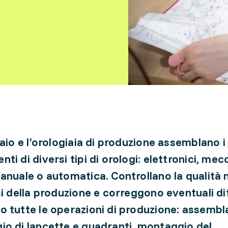
iaio e l’orologiaia di produzione assemblano i
i di diversi tipi di orologi: elettronici, mec
anuale o automatica. Controllano la qualità n
si della produzione e correggono eventuali dif
 tutte le operazioni di produzione: assembl
o di lancette e quadranti, montaggio del