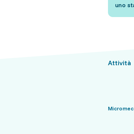
uno s
Attività
Micromec