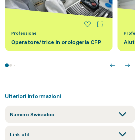
Professione
Profess
Operatore/trice in orologeria CFP
Aiuto
Ulteriori informazioni
Numero Swissdoc
Link utili