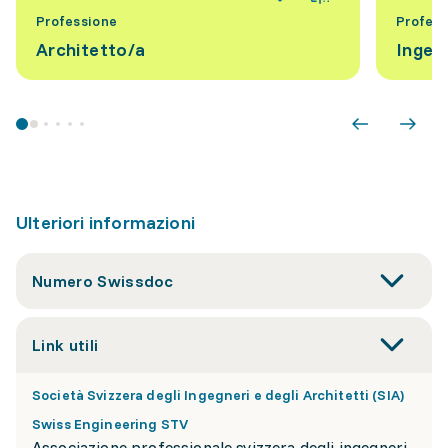
Professione
Profess
Architetto/a
Ingeg
Ulteriori informazioni
Numero Swissdoc
Link utili
Società Svizzera degli Ingegneri e degli Architetti (SIA)
Swiss Engineering STV
Associazione professionale svizzera degli ingegneri