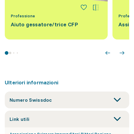
Professione
Profess
Aiuto gessatore/trice CFP
Assis
Ulteriori informazioni
Numero Swissdoc
Link utili