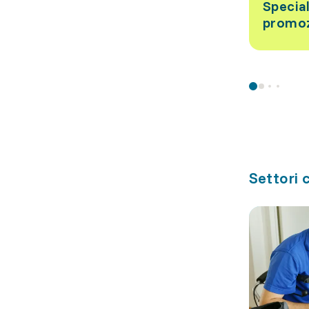
Special
promoz
Settori c