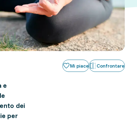
Mi piace
Confrontare
a e
le
ento dei
ie per