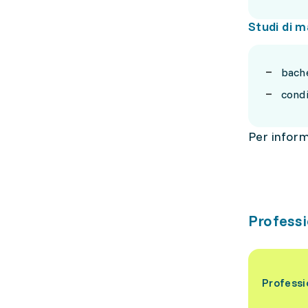
Studi di m
bache
condi
Per inform
Professi
Professi