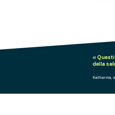
«
Questi
della sal
Katharina, s