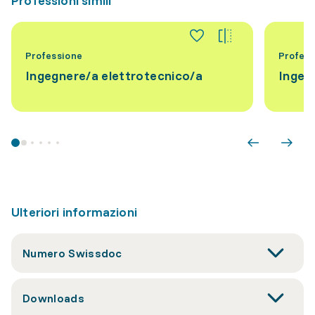
Professioni simili
Professione
Profess
Ingegnere/a elettrotecnico/a
Ingeg
Ulteriori informazioni
Numero Swissdoc
Downloads