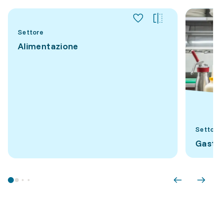
Settore
Alimentazione
Settore
Gastr