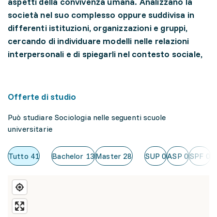
aspetti della convivenza umana. Analizzano la
società nel suo complesso oppure suddivisa in
differenti istituzioni, organizzazioni e gruppi,
cercando di individuare modelli nelle relazioni
interpersonali e di spiegarli nel contesto sociale,
Offerte di studio
Può studiare Sociologia nelle seguenti scuole
universitarie
Tutto
41
Bachelor
13
Master
28
SUP
0
ASP
0
SPF
0
U