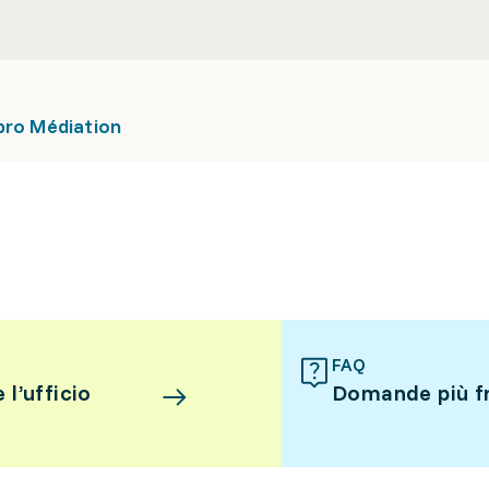
pro Médiation
FAQ
l’ufficio
Domande più f