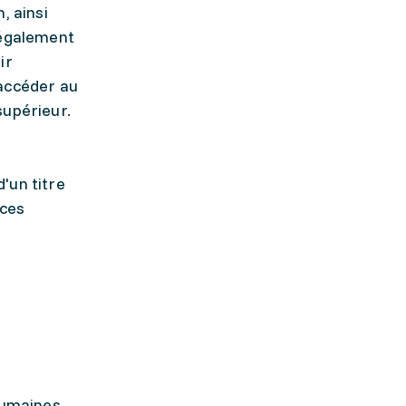
, ainsi
 également
ir
 accéder au
supérieur.
'un titre
nces
humaines,