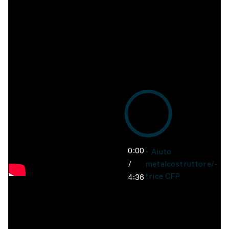
0:00
Aiuto
/
metalcostruttore/-
trice CFP
4:36