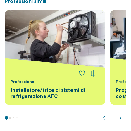
Professioni simili
Professione
Profess
Installatore/trice di sistemi di
Proget
refrigerazione AFC
costr