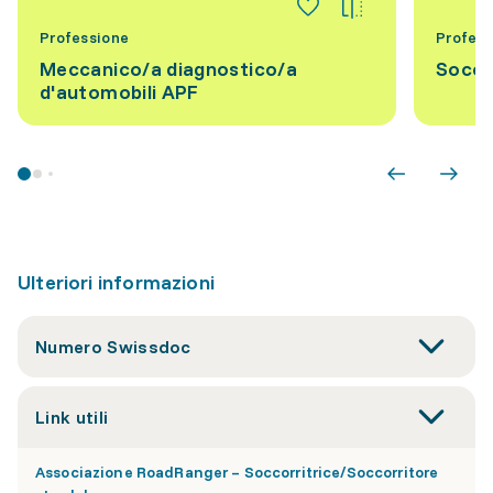
Professione
Profess
Meccanico/a diagnostico/a
Socco
d'automobili APF
Ulteriori informazioni
Numero Swissdoc
Link utili
Associazione RoadRanger – Soccorritrice/Soccorritore