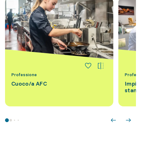
Professione
Profess
Cuoco/a AFC
Impie
stand