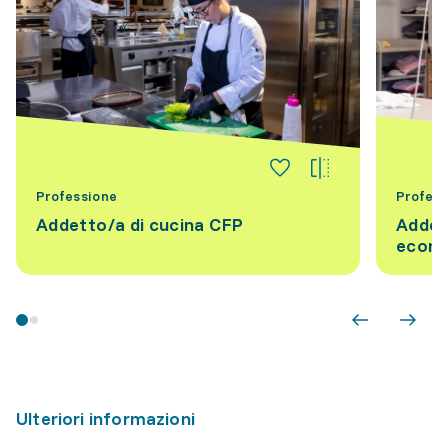
Professione
Profess
Addetto/a di cucina CFP
Addet
econo
Ulteriori informazioni