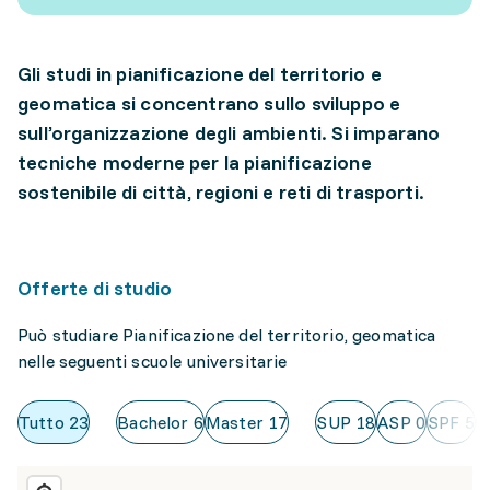
Gli studi in pianificazione del territorio e
geomatica si concentrano sullo sviluppo e
sull’organizzazione degli ambienti. Si imparano
tecniche moderne per la pianificazione
sostenibile di città, regioni e reti di trasporti.
Offerte di studio
Può studiare Pianificazione del territorio, geomatica
nelle seguenti scuole universitarie
Tutto
23
Bachelor
6
Master
17
SUP
18
ASP
0
SPF
5
U