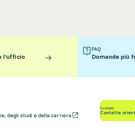
FAQ
l’ufficio
Domande più f
Contatti
Contatta orien
, degli studi e della carriera