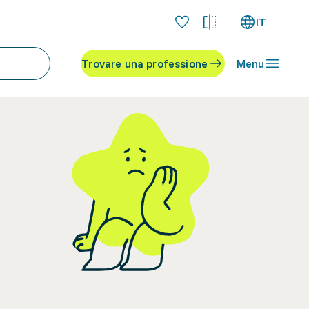
IT
Trovare una professione
Menu