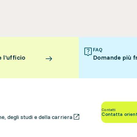
FAQ
l’ufficio
Domande più f
Contatti
Contatta orien
, degli studi e della carriera