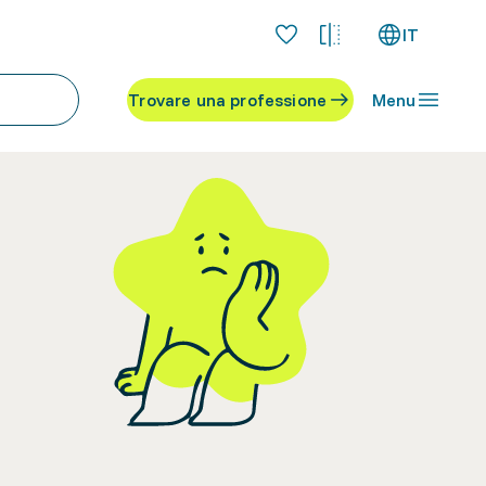
IT
Trovare una professione
Menu