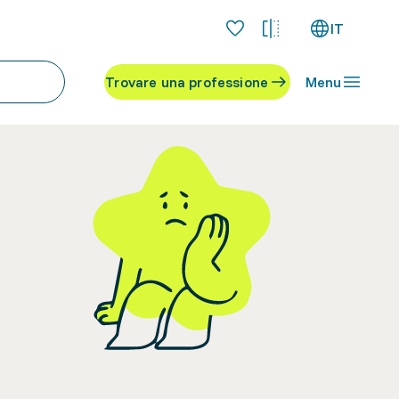
IT
Trovare una professione
Menu