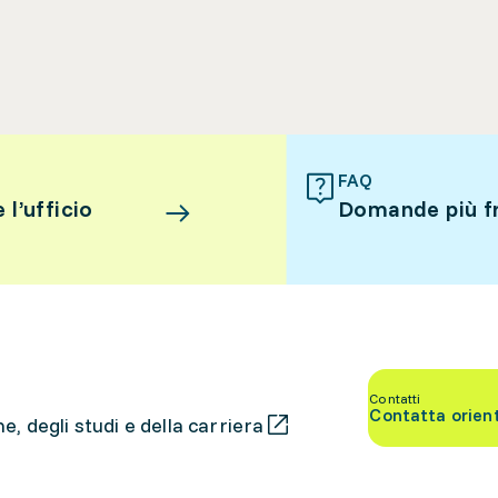
FAQ
l’ufficio
Domande più f
Contatti
Contatta orien
, degli studi e della carriera