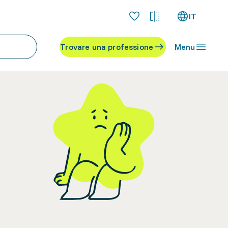
IT
Trovare una professione
Menu