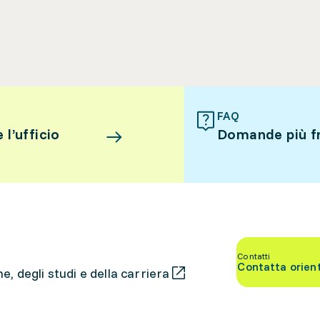
FAQ
l’ufficio
Domande più f
Contatti
Contatta orien
, degli studi e della carriera