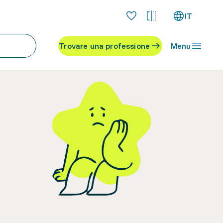
IT
Trovare una professione
Menu