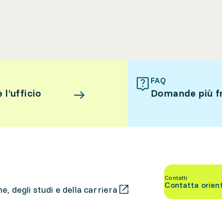
FAQ
l’ufficio
Domande più f
Contatti
Contatta orien
, degli studi e della carriera