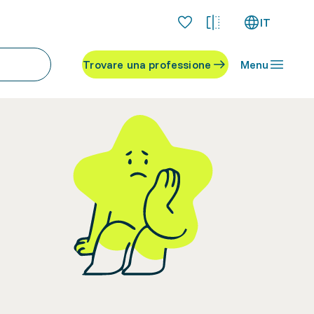
IT
Trovare una professione
Menu