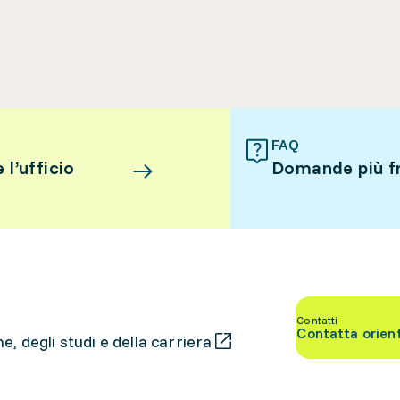
FAQ
l’ufficio
Domande più f
Contatti
Contatta orien
, degli studi e della carriera