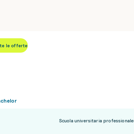
te le offerte
achelor
Scuola universitaria professionale