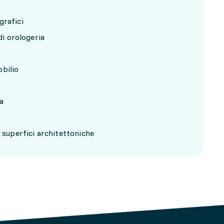
grafici
di orologeria
bilio
a
e superfici architettoniche