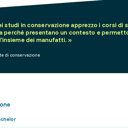
i studi in conservazione apprezzo i corsi di s
a perché presentano un contesto e permetto
d’insieme dei manufatti.
»
te di conservazione
one
achelor