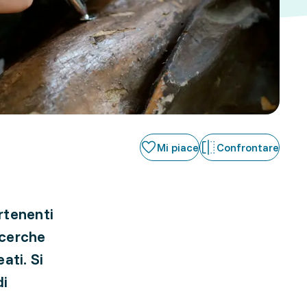
Mi piace
Confrontare
rtenenti
icerche
ati. Si
di