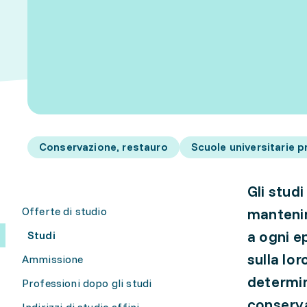
Conservazione, restauro
Scuole universitarie p
Gli stud
Offerte di studio
mantenim
a ogni e
Studi
sulla lor
Ammissione
determina
Professioni dopo gli studi
conserva
Indirizzi di studio affini