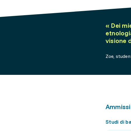
«
Dei mie
etnologi
visione 
Zoe, studen
Ammissi
Studi di b