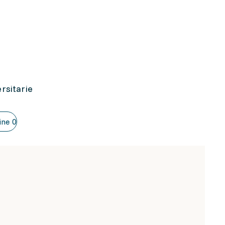
rsitarie
ine
0