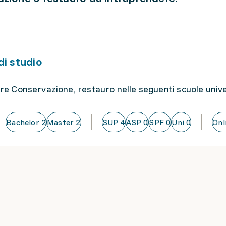
di studio
re Conservazione, restauro nelle seguenti scuole unive
Bachelor
2
Master
2
SUP
4
ASP
0
SPF
0
Uni
0
Onl