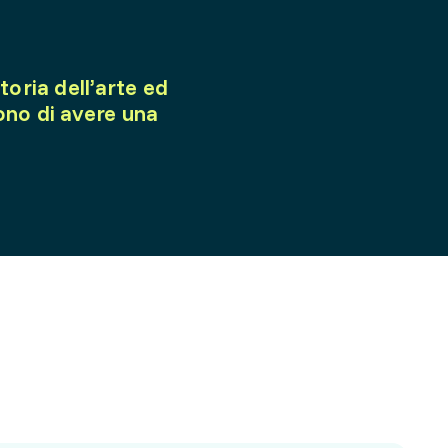
toria dell’arte ed
no di avere una