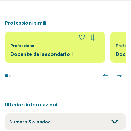
Professioni simili
Professione
Profess
Docente del secondario I
Docen
Ulteriori informazioni
Numero Swissdoc