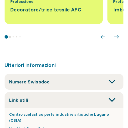
Professione
Profess
Decoratore/trice tessile AFC
Imbott
Ulteriori informazioni
Numero Swissdoc
Link utili
Centro scolastico per le industrie artistiche Lugano
(CSIA)