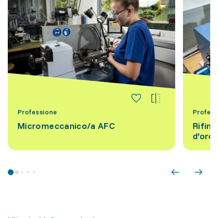
Professione
Profess
Micromeccanico/a AFC
Rifini
d'oro