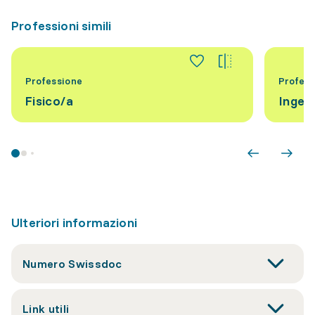
Professioni simili
Professione
Profess
Fisico/a
Ingeg
Ulteriori informazioni
Numero Swissdoc
Link utili