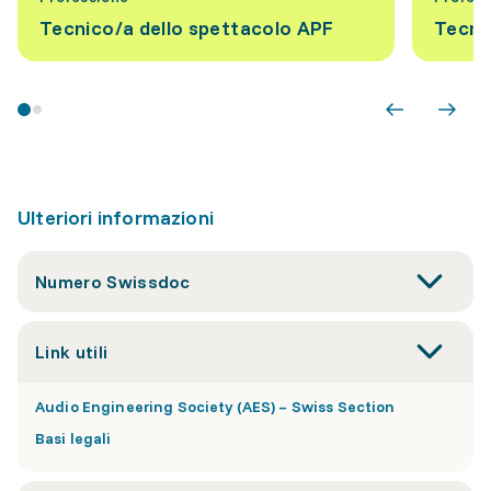
Tecnico/a dello spettacolo APF
Tecnic
Ulteriori informazioni
Numero Swissdoc
Link utili
Audio Engineering Society (AES) – Swiss Section
Basi legali