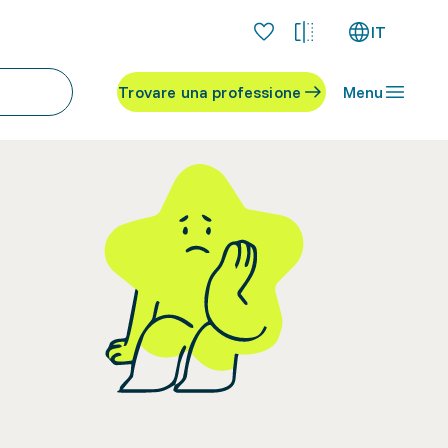
IT
Trovare una professione
Menu