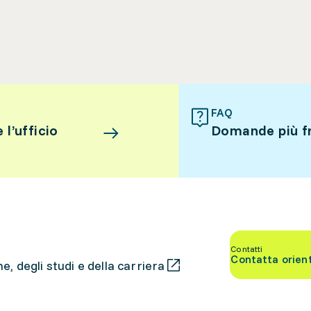
FAQ
l’ufficio
Domande più f
Contatti
Contatta orien
, degli studi e della carriera