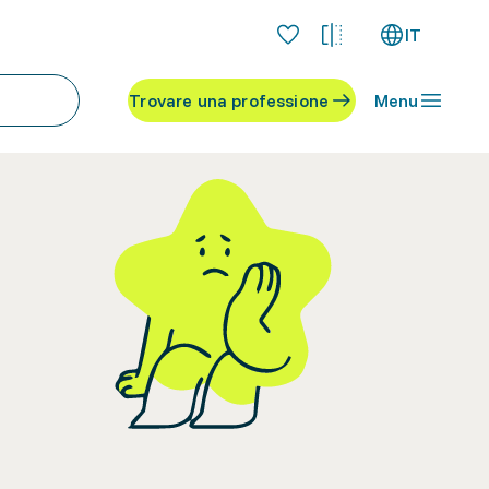
IT
Trovare una professione
Menu