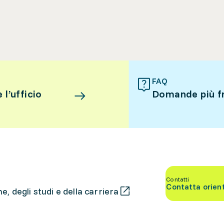
FAQ
l’ufficio
Domande più f
Contatti
Contatta orien
, degli studi e della carriera