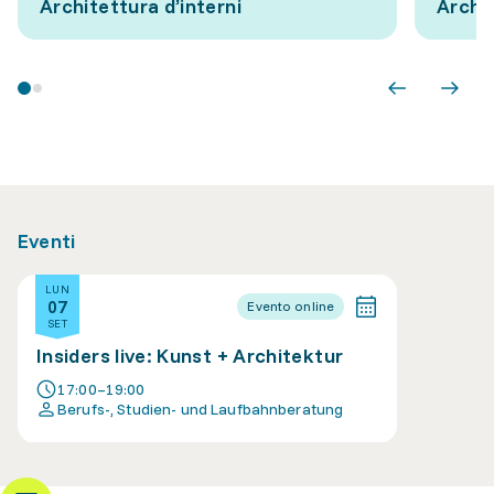
Architettura d’interni
Archi
Eventi
LUN
07
Evento online
SET
Insiders live: Kunst + Architektur
17:00–19:00
Berufs-, Studien- und Laufbahnberatung