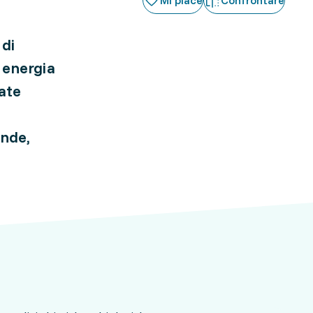
Mi piace
Confrontare
 di
’ energia
nate
ende,