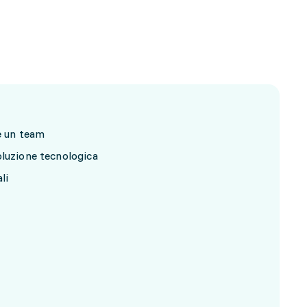
re un team
oluzione tecnologica
li