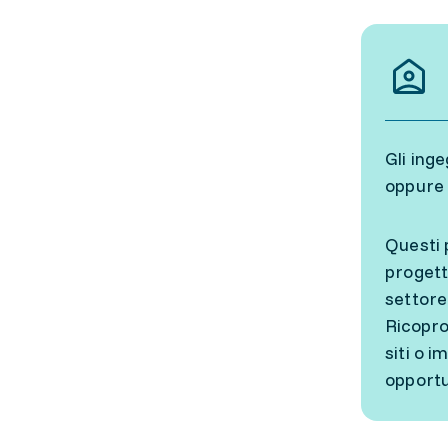
Gli inge
oppure 
Questi 
progett
settore
Ricopro
siti o i
opportu