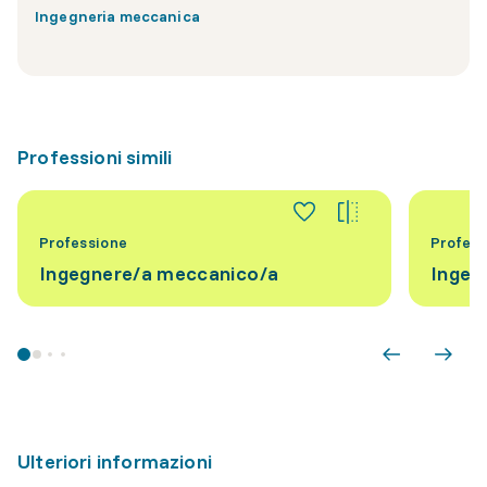
Ingegneria meccanica
Professioni simili
Professione
Profess
Ingegnere/a meccanico/a
Ingeg
Ulteriori informazioni